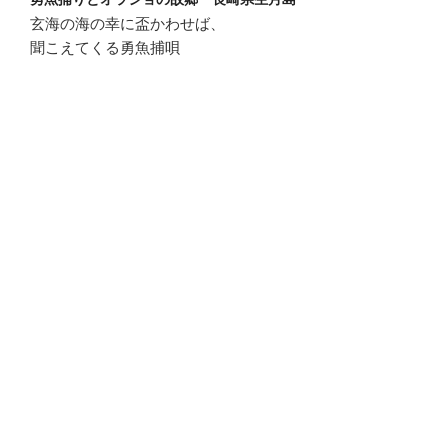
玄海の海の幸に盃かわせば、
聞こえてくる勇魚捕唄
ゆれる漁火に切支丹の祈り。
新着情報
投
2017年11月24日