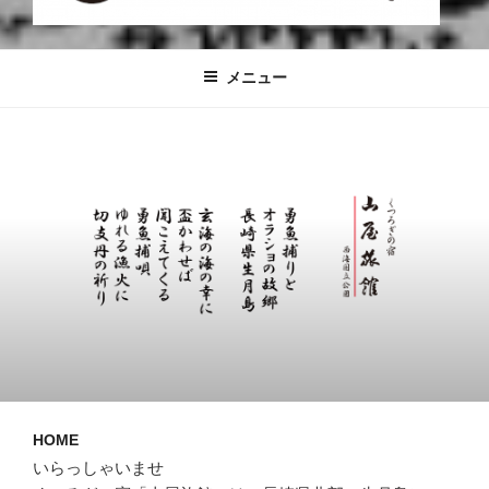
くつろぎの宿 山屋旅館 | 長崎県平戸市
長崎県平戸市生月島
生月町
メニュー
HOME
いらっしゃいませ